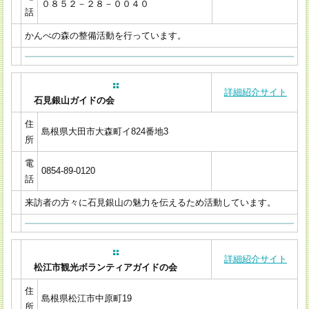
０８５２－２８－００４０
話
かんべの森の整備活動を行っています。
詳細紹介サイト
石見銀山ガイドの会
住
島根県大田市大森町イ824番地3
所
電
0854-89-0120
話
来訪者の方々に石見銀山の魅力を伝えるため活動しています。
詳細紹介サイト
松江市観光ボランティアガイドの会
住
島根県松江市中原町19
所