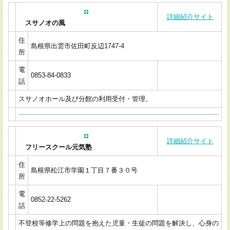
詳細紹介サイト
スサノオの風
住
島根県出雲市佐田町反辺1747-4
所
電
0853-84-0833
話
スサノオホール及び分館の利用受付・管理。
詳細紹介サイト
フリースクール元気塾
住
島根県松江市学園１丁目７番３０号
所
電
0852-22-5262
話
不登校等修学上の問題を抱えた児童・生徒の問題を解決し、心身の