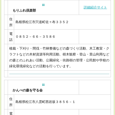
詳細紹介サイト
もりふれ倶楽部
住
島根県松江市宍道町佐々布３３５２
所
電
０８５２－６６－３５８６
話
植栽・下刈り・間伐・竹林整備などの森づくり活動、木工教室・ク
ラフトなどの木材資源等利用活動、樹木観察・登山・里山利用など
の森とのふれあい活動、公園緑化・街路樹の管理・公民館や学校の
緑化環境緑化などの活動を行っています。
かんべの森を守る会
住
島根県松江市八雲町西岩坂３８５６－１
所
電