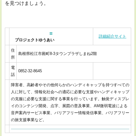
を見つけましょう。
詳細紹介サイト
プロジェクトゆうあい
住
島根県松江市殿町8-3タウンプラザしまね2階
所
電
0852-32-8645
話
障害者、高齢者やその他何らかのハンディキャップを持つすべての
人に対して、情報化社会への適応に必要な支援やハンディキャップ
の克服に必要な支援に関する事業を行っています。触覚ディスプレ
イのコンテンツ開発、点字、展図の普及事業、AM微弱電波による
音声案内サービス事業、バリアフリー情報発信事業、バリアフリー
の旅支援事業など。