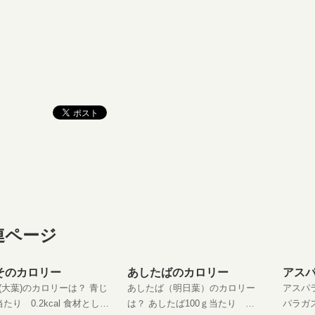
連ページ
そのカロリー
あしたばのカロリー
アス
(大葉)のカロリーは？ 青じ
あしたば（明日葉）のカロリー
アスパ
たり 0.2kcal 食材として
は？ あしたば100ｇ当たり
パラガス