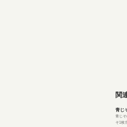
関
青じ
青じそ
そ1枚当