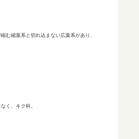
が縮む縮葉系と切れ込まない広葉系があり、
はなく、キク科。